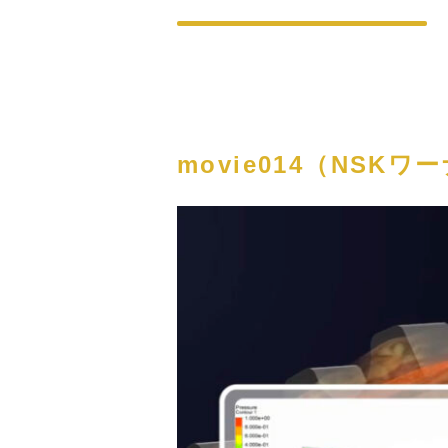
movie014（NSK